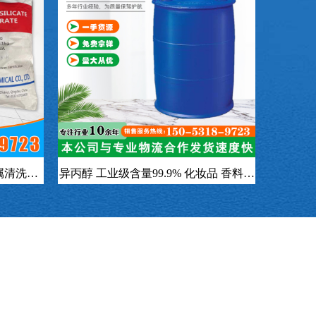
属清洗剂
异丙醇 工业级含量99.9% 化妆品 香料专
二钠
用CAS号67-63-0
S