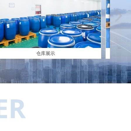
넲
仓库展示
ER