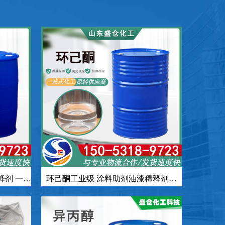
释剂 一桶
环己酮工业级 涂料助剂油漆稀释剂用
CAS108-94-1