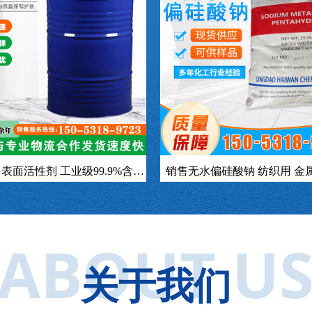
表面活性剂 工业级99.9%含量
销售无水偏硅酸钠 纺织用 金
一桶起订
建筑用水泥添加剂硅酸
ABOUT U
关于我们