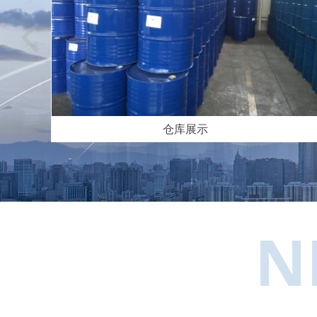
넳
仓库展示
N