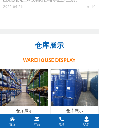
2025-04-26
16
넶
仓库展示
WAREHOUSE DISPLAY
仓库展示
仓库展示
낀
뀵
끅
넙
首页
产品
电话
联系