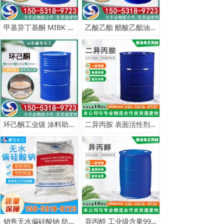
甲基异丁基酮 MIBK 合成橡胶溶剂
乙酸乙酯 醋酸乙酯油墨涂料稀释剂 一桶起订
环己酮工业级 涂料助剂油漆稀释剂用 CAS108-94-1
二异丙胺 表面活性剂 工业级99.9%含量 一桶起订
销售无水偏硅酸钠 纺织用 金属清洗剂 建筑用水泥添加剂硅酸二钠
异丙醇 工业级含量99.9% 化妆品 香料专用CAS号67-63-0